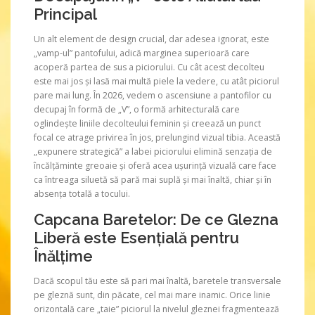
Principal
Un alt element de design crucial, dar adesea ignorat, este
„vamp-ul” pantofului, adică marginea superioară care
acoperă partea de sus a piciorului. Cu cât acest decolteu
este mai jos și lasă mai multă piele la vedere, cu atât piciorul
pare mai lung. În 2026, vedem o ascensiune a pantofilor cu
decupaj în formă de „V”, o formă arhitecturală care
oglindește liniile decolteului feminin și creează un punct
focal ce atrage privirea în jos, prelungind vizual tibia. Această
„expunere strategică” a labei piciorului elimină senzația de
încălțăminte greoaie și oferă acea ușurință vizuală care face
ca întreaga siluetă să pară mai suplă și mai înaltă, chiar și în
absența totală a tocului.
Capcana Baretelor: De ce Glezna
Liberă este Esențială pentru
Înălțime
Dacă scopul tău este să pari mai înaltă, baretele transversale
pe gleznă sunt, din păcate, cel mai mare inamic. Orice linie
orizontală care „taie” piciorul la nivelul gleznei fragmentează