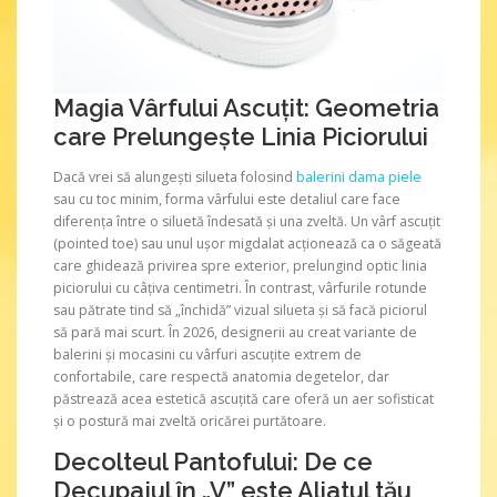
Magia Vârfului Ascuțit: Geometria
care Prelungește Linia Piciorului
Dacă vrei să alungești silueta folosind
balerini dama piele
sau cu toc minim, forma vârfului este detaliul care face
diferența între o siluetă îndesată și una zveltă. Un vârf ascuțit
(pointed toe) sau unul ușor migdalat acționează ca o săgeată
care ghidează privirea spre exterior, prelungind optic linia
piciorului cu câțiva centimetri. În contrast, vârfurile rotunde
sau pătrate tind să „închidă” vizual silueta și să facă piciorul
să pară mai scurt. În 2026, designerii au creat variante de
balerini și mocasini cu vârfuri ascuțite extrem de
confortabile, care respectă anatomia degetelor, dar
păstrează acea estetică ascuțită care oferă un aer sofisticat
și o postură mai zveltă oricărei purtătoare.
Decolteul Pantofului: De ce
Decupajul în „V” este Aliatul tău