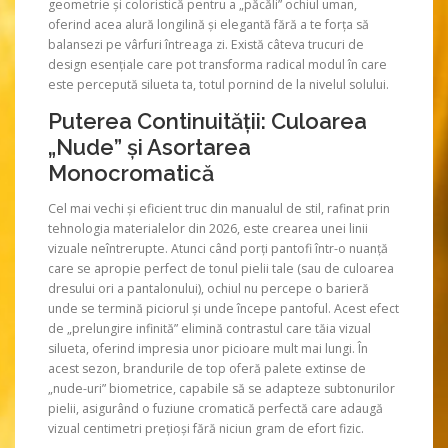
geometrie și coloristică pentru a „păcăli” ochiul uman,
oferind acea alură longilină și elegantă fără a te forța să
balansezi pe vârfuri întreaga zi. Există câteva trucuri de
design esențiale care pot transforma radical modul în care
este percepută silueta ta, totul pornind de la nivelul solului.
Puterea Continuității: Culoarea
„Nude” și Asortarea
Monocromatică
Cel mai vechi și eficient truc din manualul de stil, rafinat prin
tehnologia materialelor din 2026, este crearea unei linii
vizuale neîntrerupte. Atunci când porți pantofi într-o nuanță
care se apropie perfect de tonul pielii tale (sau de culoarea
dresului ori a pantalonului), ochiul nu percepe o barieră
unde se termină piciorul și unde începe pantoful. Acest efect
de „prelungire infinită” elimină contrastul care tăia vizual
silueta, oferind impresia unor picioare mult mai lungi. În
acest sezon, brandurile de top oferă palete extinse de
„nude-uri” biometrice, capabile să se adapteze subtonurilor
pielii, asigurând o fuziune cromatică perfectă care adaugă
vizual centimetri prețioși fără niciun gram de efort fizic.