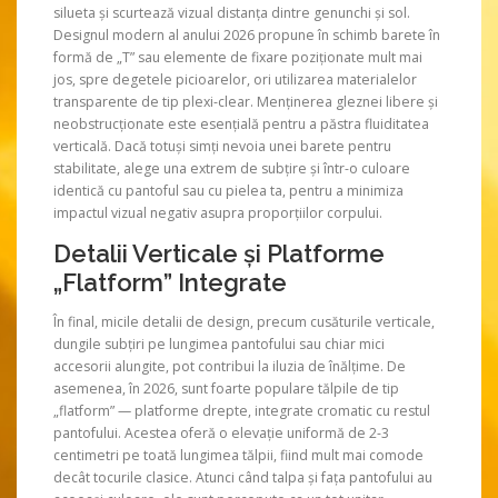
silueta și scurtează vizual distanța dintre genunchi și sol.
Designul modern al anului 2026 propune în schimb barete în
formă de „T” sau elemente de fixare poziționate mult mai
jos, spre degetele picioarelor, ori utilizarea materialelor
transparente de tip plexi-clear. Menținerea gleznei libere și
neobstrucționate este esențială pentru a păstra fluiditatea
verticală. Dacă totuși simți nevoia unei barete pentru
stabilitate, alege una extrem de subțire și într-o culoare
identică cu pantoful sau cu pielea ta, pentru a minimiza
impactul vizual negativ asupra proporțiilor corpului.
Detalii Verticale și Platforme
„Flatform” Integrate
În final, micile detalii de design, precum cusăturile verticale,
dungile subțiri pe lungimea pantofului sau chiar mici
accesorii alungite, pot contribui la iluzia de înălțime. De
asemenea, în 2026, sunt foarte populare tălpile de tip
„flatform” — platforme drepte, integrate cromatic cu restul
pantofului. Acestea oferă o elevație uniformă de 2-3
centimetri pe toată lungimea tălpii, fiind mult mai comode
decât tocurile clasice. Atunci când talpa și fața pantofului au