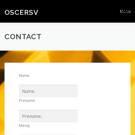
Sari
la
OSCERSV
Meniu
conținut
ACASA
CONTACT
CONTACT
Nume
Prenume
Mesaj